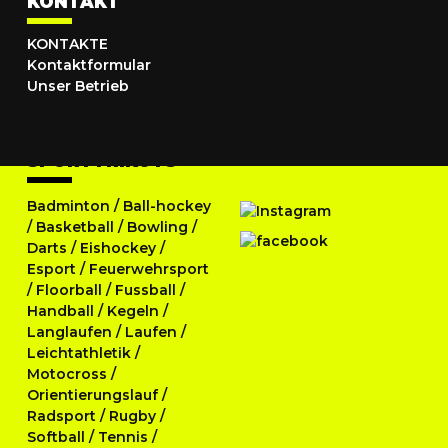
KONTAKT
KONTAKTE
Kontaktformular
Unser Betrieb
SPORTTRIKOTS
Badminton
/
Ball-hockey
/
Basketball
/
Bowling
/
Darts
/
Eishockey
/
Esport
/
Feuerwehrsport
/
Floorball
/
Fussball
/
Handball
/
Kegeln
/
Langlaufen
/
Laufen
/
Leichtathletik
/
Motocross
/
Orientierungslauf
/
Radsport
/
Rugby
/
Softball
/
Tennis
/