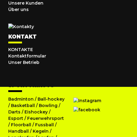
Unsere Kunden
Über uns
KONTAKT
KONTAKTE
Kontaktformular
Unser Betrieb
SPORTTRIKOTS
Badminton
/
Ball-hockey
/
Basketball
/
Bowling
/
Darts
/
Eishockey
/
Esport
/
Feuerwehrsport
/
Floorball
/
Fussball
/
Handball
/
Kegeln
/