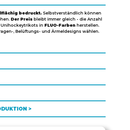
lflächig bedruckt.
Selbstverständlich können
ehen.
Der Preis
bleibt immer gleich - die Anzahl
r Unihockeytrikots in
FLUO-Farben
herstellen.
agen-, Belüftungs- und Ärmeldesigns wählen.
ODUKTION >