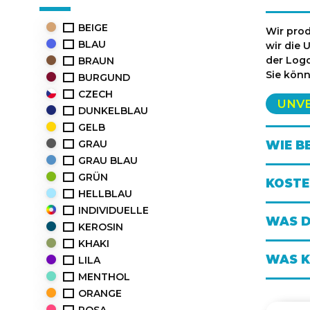
BEIGE
Wir prod
BLAU
wir die
der Logo
BRAUN
Sie kön
BURGUND
CZECH
UNV
DUNKELBLAU
GELB
GRAU
WIE B
GRAU BLAU
GRÜN
KOSTE
HELLBLAU
INDIVIDUELLE
WAS D
KEROSIN
KHAKI
WAS K
LILA
MENTHOL
ORANGE