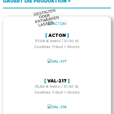
DAUERT DIE PRODUKTION >
GESTALTE
N
O
DE
E
NT
WE
RFE
LASSE
IHR
R
N
DESIGN
N
ACTON
37,08 € Netto / 31-50 St.
CoolMax Trikot + Shorts
VAL-217
35,60 € Netto / 31-50 St.
CoolMax Trikot + Shorts