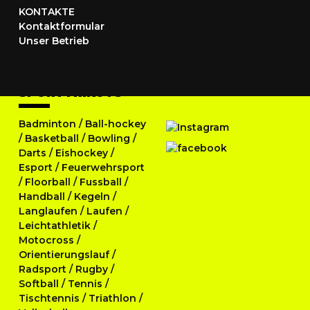
KONTAKTE
Kontaktformular
Unser Betrieb
SPORTTRIKOTS
Badminton
/
Ball-hockey
/
Basketball
/
Bowling
/
Darts
/
Eishockey
/
Esport
/
Feuerwehrsport
/
Floorball
/
Fussball
/
Handball
/
Kegeln
/
Langlaufen
/
Laufen
/
Leichtathletik
/
Motocross
/
Orientierungslauf
/
Radsport
/
Rugby
/
Softball
/
Tennis
/
Tischtennis
/
Triathlon
/