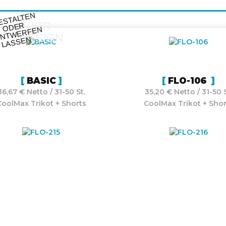
ESTALTE
N
O
DE
E
NT
WE
RFE
LASSE
IHR
R
N
DESIGN
N
BASIC
FLO-106
36,67 € Netto / 31-50 St.
35,20 € Netto / 31-50 S
CoolMax Trikot + Shorts
CoolMax Trikot + Shor