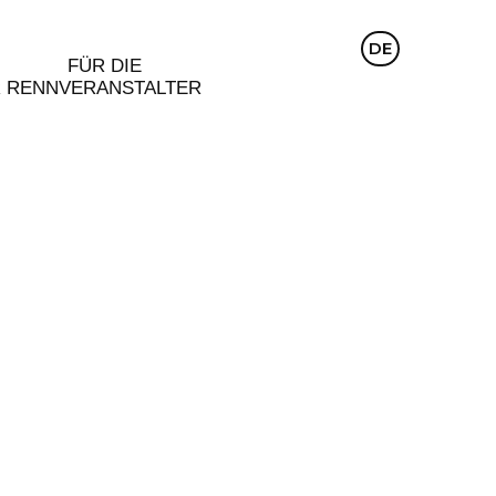
CZ
DE
EN
FÜR DIE
R
RENNVERANSTALTER