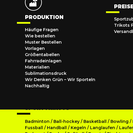
PREIS
PRODUKTION
Sportzu
Trikots 
Häufige Fragen
Versand
Wie bestellen
Muster Bestellen
Vorlagen
Größentabellen
Fahrradeinlagen
Materialien
Sublimationsdruck
Wir Denken Grün – Wir Sporteln
Nachhaltig
SPORTTRIKOTS
Badminton
/
Ball-hockey
/
Basketball
/
Bowling
/
Fussball
/
Handball
/
Kegeln
/
Langlaufen
/
Laufe