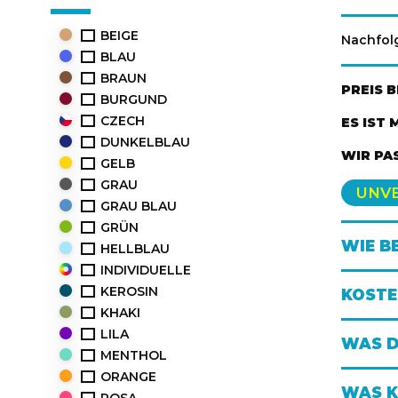
BEIGE
Nachfolg
BLAU
BRAUN
PREIS 
BURGUND
CZECH
ES IST
DUNKELBLAU
WIR PA
GELB
GRAU
UNV
GRAU BLAU
GRÜN
WIE B
HELLBLAU
INDIVIDUELLE
KEROSIN
KOSTE
KHAKI
LILA
WAS D
MENTHOL
ORANGE
WAS K