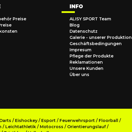
E
INFO
behör Preise
ALISY SPORT Team
Preise
Blog
konsten
Datenschutz
Galerie - unserer Produktion
Geschäftsbedingungen
Impresum
Pflege der Produkte
Reklamationen
Unsere Kunden
Über uns
Darts
/
Eishockey
/
Esport
/
Feuerwehrsport
/
Floorball
/
n
/
Leichtathletik
/
Motocross
/
Orientierungslauf
/