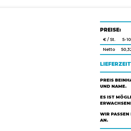
PREISE:
€ / St.
5-1
Netto
50,3
LIEFERZEIT
PREIS BEIN
UND NAME.
ES IST MÖGL
ERWACHSENE
WIR PASSEN 
AN.