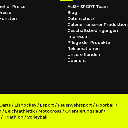
behör Preise
ALISY SPORT Team
Preise
Blog
konsten
Datenschutz
Galerie - unserer Produktion
Geschäftsbedingungen
Impresum
Pflege der Produkte
Reklamationen
Unsere Kunden
Über uns
Darts
/
Eishockey
/
Esport
/
Feuerwehrsport
/
Floorball
/
n
/
Leichtathletik
/
Motocross
/
Orientierungslauf
/
s
/
Triathlon
/
Volleyball