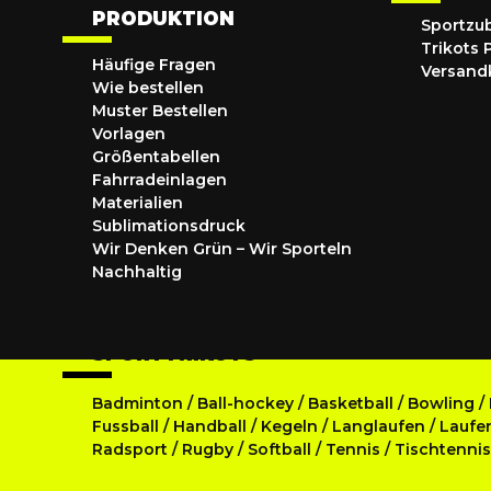
PRODUKTION
Sportzu
Trikots 
Häufige Fragen
Versand
Wie bestellen
Muster Bestellen
Vorlagen
Größentabellen
Fahrradeinlagen
Materialien
Sublimationsdruck
Wir Denken Grün – Wir Sporteln
Nachhaltig
SPORTTRIKOTS
Badminton
/
Ball-hockey
/
Basketball
/
Bowling
/
Fussball
/
Handball
/
Kegeln
/
Langlaufen
/
Laufe
Radsport
/
Rugby
/
Softball
/
Tennis
/
Tischtenni