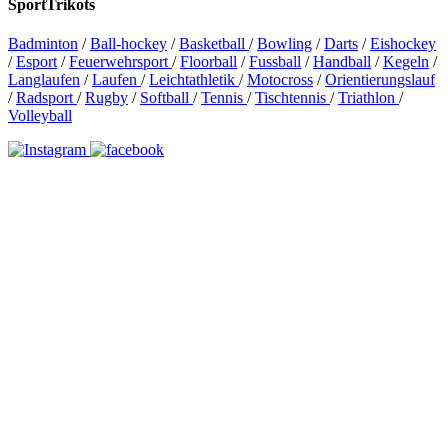
SportTrikots
Badminton
/
Ball-hockey
/
Basketball
/
Bowling
/
Darts
/
Eishockey
/
Esport
/
Feuerwehrsport
/
Floorball
/
Fussball
/
Handball
/
Kegeln
/
Langlaufen
/
Laufen
/
Leichtathletik
/
Motocross
/
Orientierungslauf
/
Radsport
/
Rugby
/
Softball
/
Tennis
/
Tischtennis
/
Triathlon
/
Volleyball