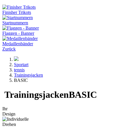
Finisher Trikots
Startnummern
Flaggen - Banner
Medaillenbänder
Zurück
Sportart
tennis
Trainingsjacken
BASIC
Trainingsjacken
BASIC
Ihr
Design
Drehen