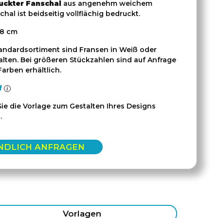
uckter Fanschal
aus angenehm weichem
chal ist beidseitig vollflächig bedruckt.
18 cm
andardsortiment sind Fransen in Weiß oder
lten. Bei größeren Stückzahlen sind auf Anfrage
arben erhältlich.
f
e die Vorlage zum Gestalten Ihres Designs
.
NDLICH ANFRAGEN
Vorlagen