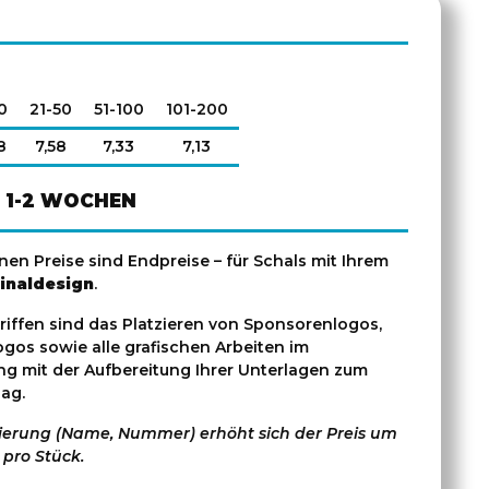
0
21-50
51-100
101-200
8
7,58
7,33
7,13
1-2 WOCHEN
en Preise sind Endpreise – für Schals mit Ihrem
inaldesign
.
griffen sind das Platzieren von Sponsorenlogos,
ogos sowie alle grafischen Arbeiten im
 mit der Aufbereitung Ihrer Unterlagen zum
ag.
sierung (Name, Nummer) erhöht sich der Preis um
 pro Stück.