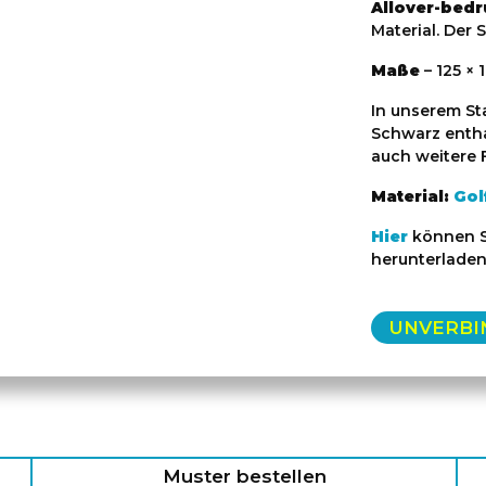
Allover-bedr
Material. Der S
Maße
– 125 × 
In unserem St
Schwarz entha
auch weitere F
Material:
Gol
Hier
können Si
herunterladen
UNVERBI
Muster bestellen