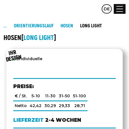
CZ
DE
EN
ORIENTIERUNGSLAUF
HOSEN
LONG LIGHT
HOSEN
LONG LIGHT
IHR
DESIGN
PREISE:
€ / St.
5-10
11-30
31-50
51-100
Netto
42,42
30,29
29,33
28,71
LIEFERZEIT
2-4 WOCHEN