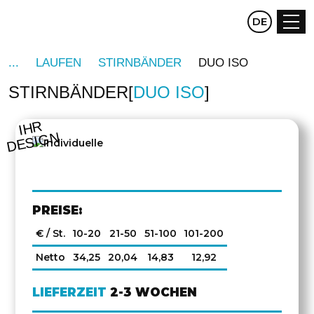
CZ
DE
EN
LAUFEN
STIRNBÄNDER
DUO ISO
STIRNBÄNDER
DUO ISO
IHR
DESIGN
PREISE:
€ / St.
10-20
21-50
51-100
101-200
Netto
34,25
20,04
14,83
12,92
LIEFERZEIT
2-3 WOCHEN