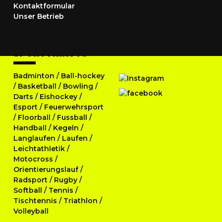
Kontaktformular
Unser Betrieb
SPORTTRIKOTS
Badminton
/
Ball-hockey
/
Basketball
/
Bowling
/
Darts
/
Eishockey
/
Esport
/
Feuerwehrsport
/
Floorball
/
Fussball
/
Handball
/
Kegeln
/
Langlaufen
/
Laufen
/
Leichtathletik
/
Motocross
/
Orientierungslauf
/
Radsport
/
Rugby
/
Softball
/
Tennis
/
Tischtennis
/
Triathlon
/
Volleyball