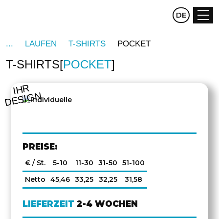
CZ
DE
EN
LAUFEN
T-SHIRTS
POCKET
T-SHIRTS
POCKET
IHR
DESIGN
PREISE:
€ / St.
5-10
11-30
31-50
51-100
Netto
45,46
33,25
32,25
31,58
LIEFERZEIT
2-4 WOCHEN