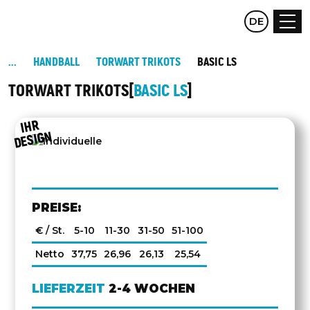
CZ
DE
EN
HANDBALL
TORWART TRIKOTS
BASIC LS
TORWART TRIKOTS
BASIC LS
IHR
DESIGN
PREISE:
€ / St.
5-10
11-30
31-50
51-100
Netto
37,75
26,96
26,13
25,54
LIEFERZEIT
2-4 WOCHEN