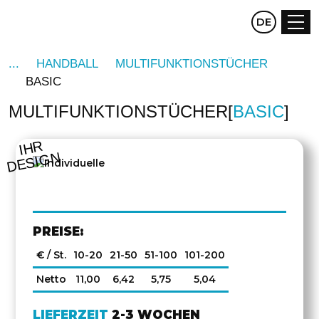
CZ
DE
EN
HANDBALL
MULTIFUNKTIONSTÜCHER
BASIC
MULTIFUNKTIONSTÜCHER
BASIC
IHR
DESIGN
PREISE:
€ / St.
10-20
21-50
51-100
101-200
Netto
11,00
6,42
5,75
5,04
LIEFERZEIT
2-3 WOCHEN