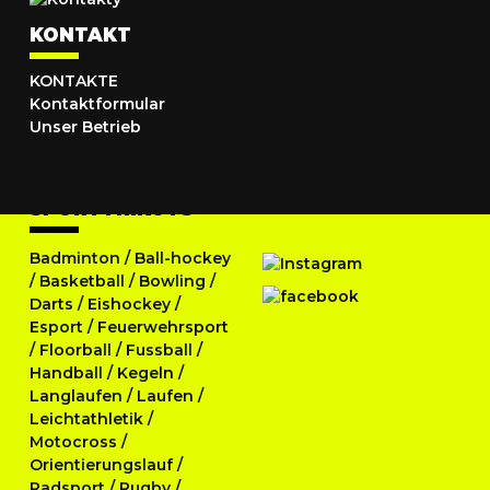
KONTAKT
KONTAKTE
Kontaktformular
Unser Betrieb
SPORTTRIKOTS
Badminton
/
Ball-hockey
/
Basketball
/
Bowling
/
Darts
/
Eishockey
/
Esport
/
Feuerwehrsport
/
Floorball
/
Fussball
/
Handball
/
Kegeln
/
Langlaufen
/
Laufen
/
Leichtathletik
/
Motocross
/
Orientierungslauf
/
Radsport
/
Rugby
/