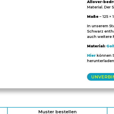
Allover-bedr
Material. Der S
Maße
– 125 × 
In unserem St
Schwarz entha
auch weitere F
Material:
Gol
Hier
können Si
herunterladen
UNVERBI
Muster bestellen