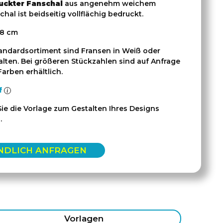
uckter Fanschal
aus angenehm weichem
chal ist beidseitig vollflächig bedruckt.
18 cm
andardsortiment sind Fransen in Weiß oder
lten. Bei größeren Stückzahlen sind auf Anfrage
arben erhältlich.
f
e die Vorlage zum Gestalten Ihres Designs
.
NDLICH ANFRAGEN
Vorlagen