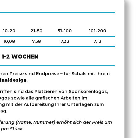
10-20
21-50
51-100
101-200
10,08
7,58
7,33
7,13
1-2 WOCHEN
en Preise sind Endpreise – für Schals mit Ihrem
inaldesign
.
griffen sind das Platzieren von Sponsorenlogos,
ogos sowie alle grafischen Arbeiten im
 mit der Aufbereitung Ihrer Unterlagen zum
ag.
sierung (Name, Nummer) erhöht sich der Preis um
 pro Stück.