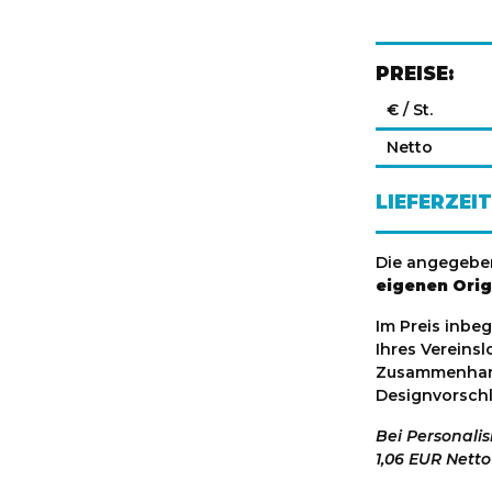
PREISE:
€ / St.
Netto
LIEFERZEIT
Die angegeben
eigenen Orig
Im Preis inbe
Ihres Vereinsl
Zusammenhang
Designvorschl
Bei Personali
1,06 EUR Netto