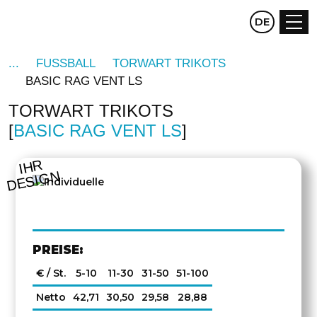
CZ
DE
EN
FUSSBALL
TORWART TRIKOTS
BASIC RAG VENT LS
TORWART TRIKOTS
BASIC RAG VENT LS
IHR
DESIGN
PREISE:
€ / St.
5-10
11-30
31-50
51-100
Netto
42,71
30,50
29,58
28,88