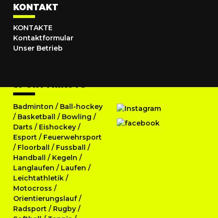
KONTAKT
KONTAKTE
Kontaktformular
Unser Betrieb
SPORTTRIKOTS
Badminton
/
Ball-hockey
/
Basketball
/
Bowling
/
Darts
/
Eishockey
/
Esport
/
Feuerwehrsport
/
Floorball
/
Fussball
/
Handball
/
Kegeln
/
Langlaufen
/
Laufen
/
Leichtathletik
/
Motocross
/
Orientierungslauf
/
Radsport
/
Rugby
/