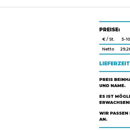
PREISE:
€ / St.
5-1
Netto
29,2
LIEFERZEIT
PREIS BEIN
UND NAME.
ES IST MÖGL
ERWACHSENE
WIR PASSEN 
AN.