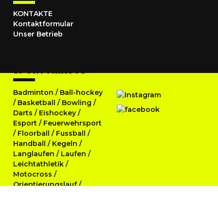
KONTAKTE
Kontaktformular
Unser Betrieb
SPORTTRIKOTS
Badminton
/
Ball-hockey
/
Basketball
/
Bowling
/
Darts
/
Eishockey
/
Esport
/
Feuerwehrsport
/
Floorball
/
Fussball
/
Handball
/
Kegeln
/
Langlaufen
/
Laufen
/
Leichtathletik
/
Motocross
/
Orientierungslauf
/
Radsport
/
Rugby
/
Softball
/
Tennis
/
Tischtennis
/
Triathlon
/