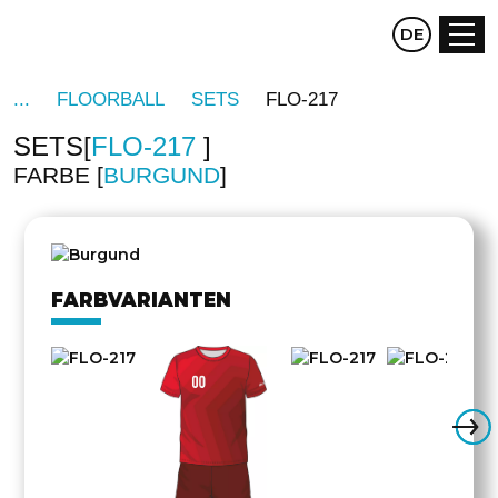
CZ
DE
EN
FLOORBALL
SETS
FLO-217
SETS
FLO-217
FARBE
BURGUND
DREHEN
FARBVARIANTEN