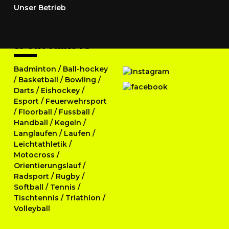
Unser Betrieb
SPORTTRIKOTS
Badminton
/
Ball-hockey
/
Basketball
/
Bowling
/
Darts
/
Eishockey
/
Esport
/
Feuerwehrsport
/
Floorball
/
Fussball
/
Handball
/
Kegeln
/
Langlaufen
/
Laufen
/
Leichtathletik
/
Motocross
/
Orientierungslauf
/
Radsport
/
Rugby
/
Softball
/
Tennis
/
Tischtennis
/
Triathlon
/
Volleyball