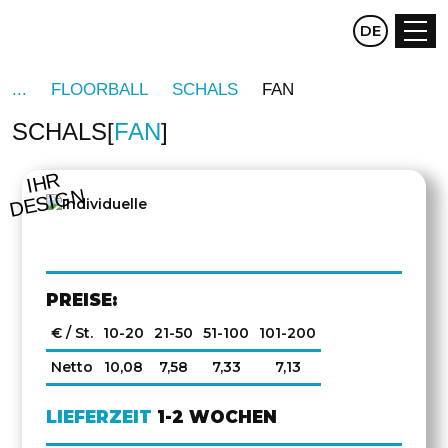
CZ
DE
EN
FLOORBALL
SCHALS
FAN
SCHALS
FAN
IHR
DESIGN
PREISE:
€ / St.
10-20
21-50
51-100
101-200
Netto
10,08
7,58
7,33
7,13
LIEFERZEIT
1-2 WOCHEN