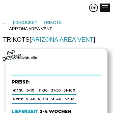
CZ
DE
EN
EISHOCKEY
TRIKOTS
ARIZONA AREA VENT
TRIKOTS
ARIZONA AREA VENT
IHR
DESIGN
PREISE:
€ / St.
5-10
11-30
31-50
51-100
Netto
51,46
42,00
38,46
37,92
LIEFERZEIT
2-4 WOCHEN