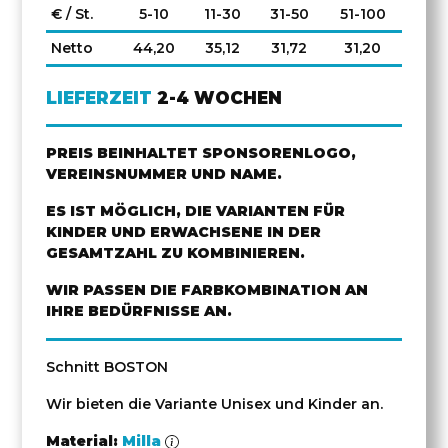
€ / St.
5-10
11-30
31-50
51-100
Netto
44,20
35,12
31,72
31,20
LIEFERZEIT
2-4 WOCHEN
PREIS BEINHALTET SPONSORENLOGO,
VEREINSNUMMER UND NAME.
ES IST MÖGLICH, DIE VARIANTEN FÜR
KINDER UND ERWACHSENE IN DER
GESAMTZAHL ZU KOMBINIEREN.
WIR PASSEN DIE FARBKOMBINATION AN
IHRE BEDÜRFNISSE AN.
Schnitt BOSTON
Wir bieten die Variante Unisex und Kinder an.
Material:
Milla