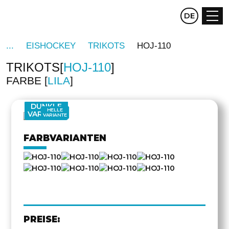
CZ
DE
EN
EISHOCKEY
TRIKOTS
HOJ-110
TRIKOTS
HOJ-110
FARBE
LILA
DREHEN
DUNKLE
HELLE
VARIANTE
VARIANTE
FARBVARIANTEN
PREISE: