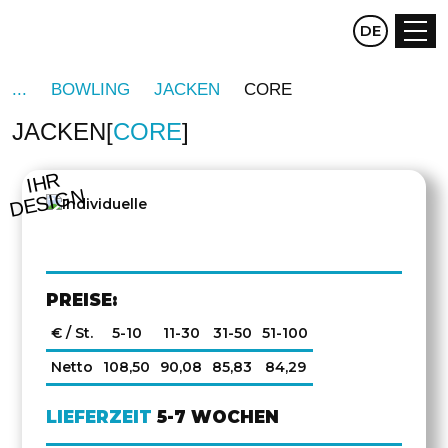
CZ
DE
EN
BOWLING
JACKEN
CORE
JACKEN
CORE
DREHEN
IHR
DESIGN
PREISE:
€ / St.
5-10
11-30
31-50
51-100
Netto
108,50
90,08
85,83
84,29
LIEFERZEIT
5-7 WOCHEN