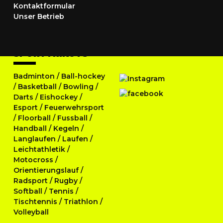
Kontaktformular
Unser Betrieb
SPORTTRIKOTS
Badminton
/
Ball-hockey
/
Basketball
/
Bowling
/
Darts
/
Eishockey
/
Esport
/
Feuerwehrsport
/
Floorball
/
Fussball
/
Handball
/
Kegeln
/
Langlaufen
/
Laufen
/
Leichtathletik
/
Motocross
/
Orientierungslauf
/
Radsport
/
Rugby
/
Softball
/
Tennis
/
Tischtennis
/
Triathlon
/
Volleyball