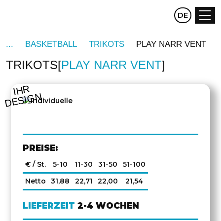
CZ
DE
EN
BASKETBALL
TRIKOTS
PLAY NARR VENT
TRIKOTS
PLAY NARR VENT
DREHEN
IHR
DESIGN
PREISE:
€ / St.
5-10
11-30
31-50
51-100
Netto
31,88
22,71
22,00
21,54
LIEFERZEIT
2-4 WOCHEN