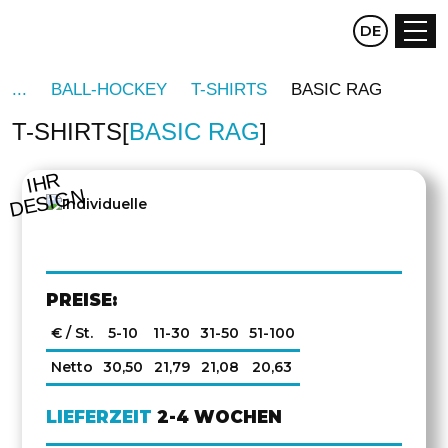
CZ
DE
EN
BALL-HOCKEY
T-SHIRTS
BASIC RAG
T-SHIRTS
BASIC RAG
IHR
DESIGN
PREISE:
€ / St.
5-10
11-30
31-50
51-100
Netto
30,50
21,79
21,08
20,63
LIEFERZEIT
2-4 WOCHEN