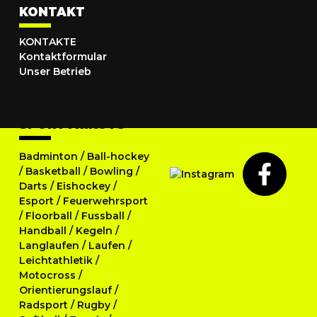
KONTAKT
KONTAKTE
Kontaktformular
Unser Betrieb
SPORTTRIKOTS
Badminton
/
Ball-hockey
/
Basketball
/
Bowling
/
Darts
/
Eishockey
/
Esport
/
Feuerwehrsport
/
Floorball
/
Fussball
/
Handball
/
Kegeln
/
Langlaufen
/
Laufen
/
Leichtathletik
/
Motocross
/
Orientierungslauf
/
Radsport
/
Rugby
/