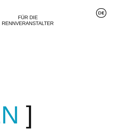
CZ
DE
EN
FÜR DIE
R
RENNVERANSTALTER
EN