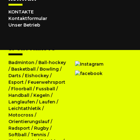
KONTAKTE
Kontaktformular
Unser Betrieb
SPORTTRIKOTS
Badminton
/
Ball-hockey
/
Basketball
/
Bowling
/
Darts
/
Eishockey
/
Esport
/
Feuerwehrsport
/
Floorball
/
Fussball
/
Handball
/
Kegeln
/
Langlaufen
/
Laufen
/
Leichtathletik
/
Motocross
/
Orientierungslauf
/
Radsport
/
Rugby
/
Softball
/
Tennis
/