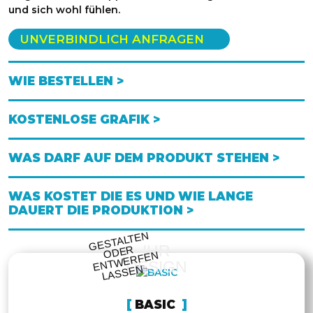
und sich wohl fühlen.
UNVERBINDLICH ANFRAGEN
WIE BESTELLEN >
KOSTENLOSE GRAFIK >
WAS DARF AUF DEM PRODUKT STEHEN >
WAS KOSTET DIE ES UND WIE LANGE
DAUERT DIE PRODUKTION >
GESTALTE
N
O
DE
E
NT
WE
RFE
LASSE
IHR
R
N
DESIGN
N
BASIC