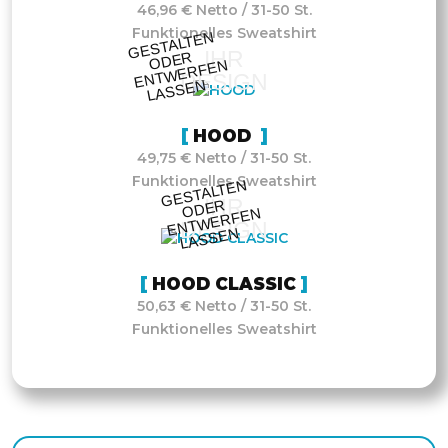
46,96 € Netto / 31-50 St.
Funktionelles Sweatshirt
GESTALTE
N
O
DE
E
NT
WE
RFE
LASSE
IHR
R
N
DESIGN
N
HOOD
49,75 € Netto / 31-50 St.
Funktionelles Sweatshirt
GESTALTE
N
O
DE
E
NT
WE
RFE
LASSE
IHR
R
N
DESIGN
N
HOOD CLASSIC
50,63 € Netto / 31-50 St.
Funktionelles Sweatshirt