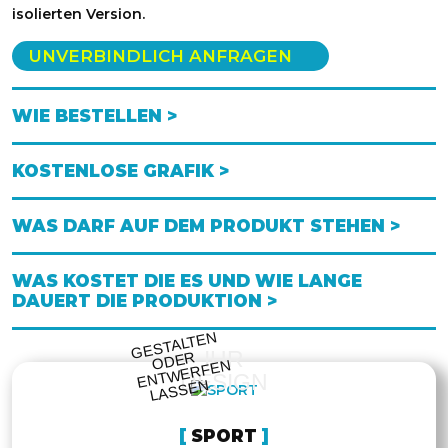
isolierten Version.
UNVERBINDLICH ANFRAGEN
WIE BESTELLEN >
KOSTENLOSE GRAFIK >
WAS DARF AUF DEM PRODUKT STEHEN >
WAS KOSTET DIE ES UND WIE LANGE
DAUERT DIE PRODUKTION >
GESTALTE
N
O
DE
E
NT
WE
RFE
LASSE
IHR
R
N
DESIGN
N
SPORT