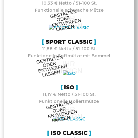
10,33 € Netto / 51-100 St.
Funktionelle schwache Mütze
GESTALTE
N
O
DE
E
NT
WE
RFE
LASSE
IHR
R
N
DESIGN
N
SPORT CLASSIC
11,88 € Netto / 51-100 St.
Funktionelle Softmütze mit Bommel
GESTALTE
N
O
DE
E
NT
WE
RFE
LASSE
IHR
R
N
DESIGN
N
ISO
11,17 € Netto / 51-100 St.
Funktionelle Isoliertmütze
GESTALTE
N
O
DE
E
NT
WE
RFE
LASSE
IHR
R
N
DESIGN
N
ISO CLASSIC