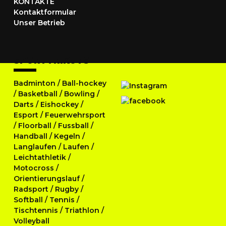
KONTAKTE
Kontaktformular
Unser Betrieb
SPORTTRIKOTS
Badminton
/
Ball-hockey
/
Basketball
/
Bowling
/
Darts
/
Eishockey
/
Esport
/
Feuerwehrsport
/
Floorball
/
Fussball
/
Handball
/
Kegeln
/
Langlaufen
/
Laufen
/
Leichtathletik
/
Motocross
/
Orientierungslauf
/
Radsport
/
Rugby
/
Softball
/
Tennis
/
Tischtennis
/
Triathlon
/
Volleyball