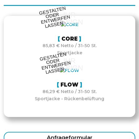
GESTALTE
N
O
DE
E
NT
WE
RFE
LASSE
IHR
R
N
DESIGN
N
CORE
85,83 € Netto / 31-50 St.
Sportjacke
GESTALTE
N
O
DE
E
NT
WE
RFE
LASSE
IHR
R
N
DESIGN
N
FLOW
86,29 € Netto / 31-50 St.
Sportjacke - Rückenbelüftung
Anfrageformular