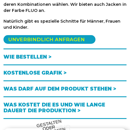
deren Kombinationen wählen. Wir bieten auch Jacken in
der Farbe FLUO an.
Natürlich gibt es spezielle Schnitte für Männer, Frauen
und Kinder.
UNVERBINDLICH ANFRAGEN
WIE BESTELLEN >
KOSTENLOSE GRAFIK >
WAS DARF AUF DEM PRODUKT STEHEN >
WAS KOSTET DIE ES UND WIE LANGE
DAUERT DIE PRODUKTION >
GESTALTE
N
O
DE
E
NT
WE
RFE
LASSE
IHR
R