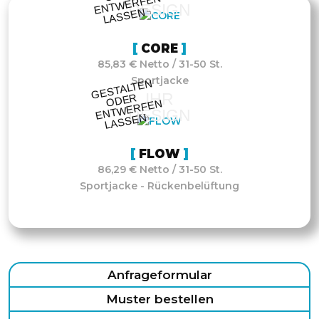
N
DESIGN
N
CORE
85,83 € Netto / 31-50 St.
Sportjacke
GESTALTE
N
O
DE
E
NT
WE
RFE
LASSE
IHR
R
N
DESIGN
N
FLOW
86,29 € Netto / 31-50 St.
Sportjacke - Rückenbelüftung
Anfrageformular
Muster bestellen