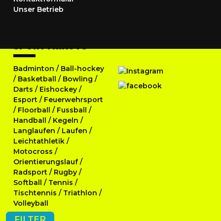
Unser Betrieb
SPORTTRIKOTS
Badminton
/
Ball-hockey
/
Basketball
/
Bowling
/
Darts
/
Eishockey
/
Esport
/
Feuerwehrsport
/
Floorball
/
Fussball
/
Handball
/
Kegeln
/
Langlaufen
/
Laufen
/
Leichtathletik
/
Motocross
/
Orientierungslauf
/
Radsport
/
Rugby
/
Softball
/
Tennis
/
Tischtennis
/
Triathlon
/
Volleyball
FILTER