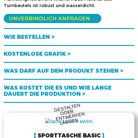
Turnbeutels ist robust und wasserdicht.
UNVERBINDLICH ANFRAGEN
WIE BESTELLEN >
KOSTENLOSE GRAFIK >
WAS DARF AUF DEM PRODUKT STEHEN >
WAS KOSTET DIE ES UND WIE LANGE
DAUERT DIE PRODUKTION >
GESTALTE
N
O
DE
E
NT
WE
RFE
LASSE
IHR
R
N
DESIGN
N
SPORTTASCHE BASIC