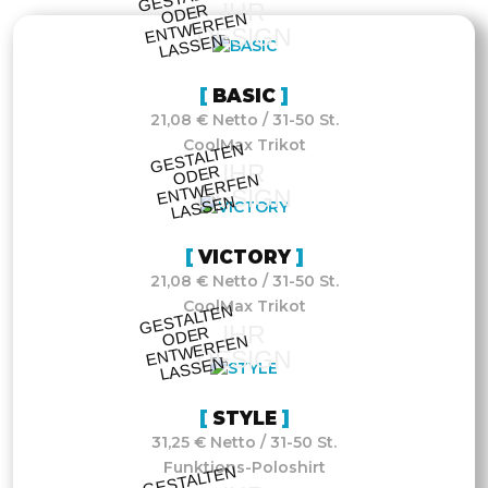
IHR
R
N
DESIGN
N
BASIC
21,08 € Netto / 31-50 St.
CoolMax Trikot
GESTALTE
N
O
DE
E
NT
WE
RFE
LASSE
IHR
R
N
DESIGN
N
VICTORY
21,08 € Netto / 31-50 St.
CoolMax Trikot
GESTALTE
N
O
DE
E
NT
WE
RFE
LASSE
IHR
R
N
DESIGN
N
STYLE
31,25 € Netto / 31-50 St.
Funktions-Poloshirt
GESTALTE
N
O
DE
E
NT
WE
RFE
LASSE