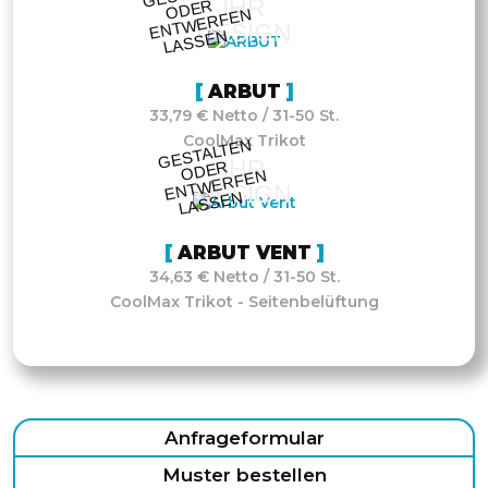
IHR
R
N
DESIGN
N
ARBUT
33,79 € Netto / 31-50 St.
CoolMax Trikot
GESTALTE
N
O
DE
E
NT
WE
RFE
LASSE
IHR
R
N
DESIGN
N
ARBUT VENT
34,63 € Netto / 31-50 St.
CoolMax Trikot - Seitenbelüftung
Anfrageformular
Muster bestellen