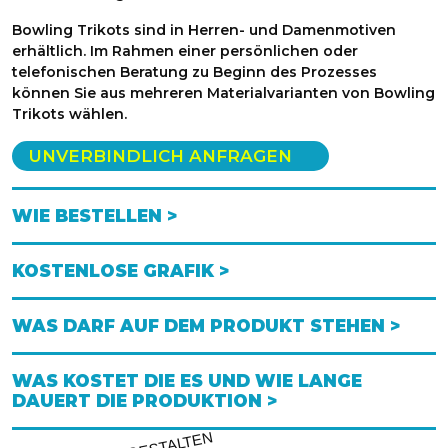
Bowling Trikots sind in Herren- und Damenmotiven
erhältlich. Im Rahmen einer persönlichen oder
telefonischen Beratung zu Beginn des Prozesses
können Sie aus mehreren Materialvarianten von Bowling
Trikots wählen.
UNVERBINDLICH ANFRAGEN
WIE BESTELLEN >
KOSTENLOSE GRAFIK >
WAS DARF AUF DEM PRODUKT STEHEN >
WAS KOSTET DIE ES UND WIE LANGE
DAUERT DIE PRODUKTION >
GESTALTE
N
O
DE
E
NT
WE
RFE
LASSE