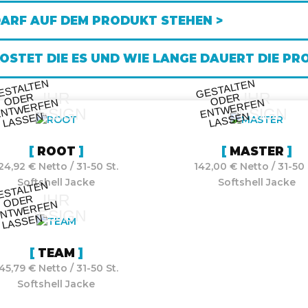
ARF AUF DEM PRODUKT STEHEN >
OSTET DIE ES UND WIE LANGE DAUERT DIE PR
ESTALTE
N
O
DE
E
NT
WE
RFE
LASSE
GESTALTE
N
O
DE
E
NT
WE
RFE
LASSE
IHR
IHR
R
R
N
N
DESIGN
DESIGN
N
N
ROOT
MASTER
24,92 € Netto / 31-50 St.
142,00 € Netto / 31-50 
Softshell Jacke
Softshell Jacke
ESTALTE
N
O
DE
E
NT
WE
RFE
LASSE
IHR
R
N
DESIGN
N
TEAM
45,79 € Netto / 31-50 St.
Softshell Jacke