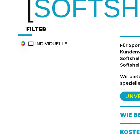
SOFTSH
FILTER
INDIVIDUELLE
Für Spor
Kundenw
Softshel
Softshel
Wir biet
speziell
UNV
WIE B
KOSTE