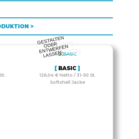
ODUKTION >
GESTALTE
N
O
DE
E
NT
WE
RFE
LASSE
IHR
R
N
DESIGN
N
BASIC
St.
126,04 € Netto / 31-50 St.
Softshell Jacke