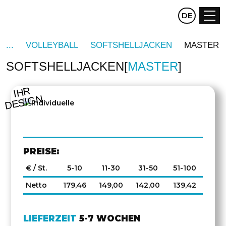
CZ
DE
EN
VOLLEYBALL
SOFTSHELLJACKEN
MASTER
SOFTSHELLJACKEN
MASTER
IHR
DESIGN
PREISE:
€ / St.
5-10
11-30
31-50
51-100
Netto
179,46
149,00
142,00
139,42
LIEFERZEIT
5-7 WOCHEN