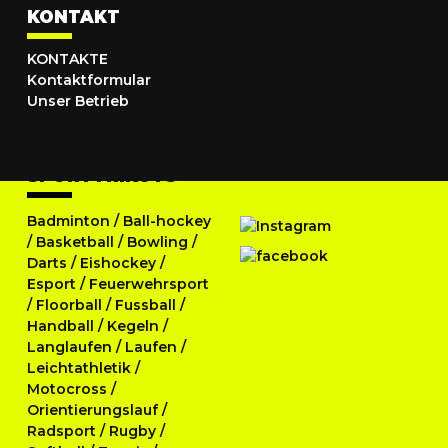
KONTAKT
KONTAKTE
Kontaktformular
Unser Betrieb
SPORTTRIKOTS
Badminton
/
Ball-hockey
/
Basketball
/
Bowling
/
Darts
/
Eishockey
/
Esport
/
Feuerwehrsport
/
Floorball
/
Fussball
/
Handball
/
Kegeln
/
Langlaufen
/
Laufen
/
Leichtathletik
/
Motocross
/
Orientierungslauf
/
Radsport
/
Rugby
/