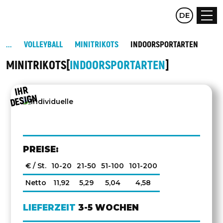
CZ
DE
EN
VOLLEYBALL
MINITRIKOTS
INDOORSPORTARTEN
MINITRIKOTS
INDOORSPORTARTEN
IHR
DESIGN
PREISE:
€ / St.
10-20
21-50
51-100
101-200
Netto
11,92
5,29
5,04
4,58
LIEFERZEIT
3-5 WOCHEN