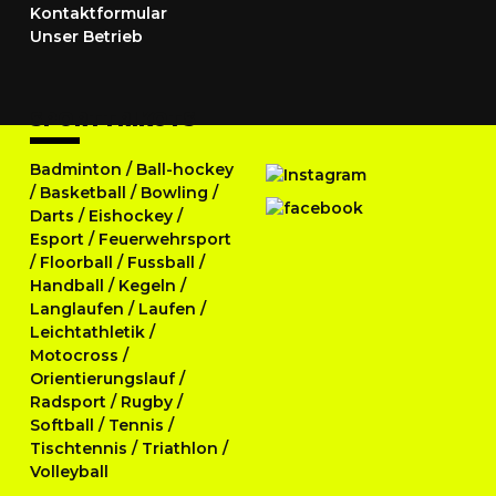
Kontaktformular
Unser Betrieb
SPORTTRIKOTS
Badminton
/
Ball-hockey
/
Basketball
/
Bowling
/
Darts
/
Eishockey
/
Esport
/
Feuerwehrsport
/
Floorball
/
Fussball
/
Handball
/
Kegeln
/
Langlaufen
/
Laufen
/
Leichtathletik
/
Motocross
/
Orientierungslauf
/
Radsport
/
Rugby
/
Softball
/
Tennis
/
Tischtennis
/
Triathlon
/
Volleyball