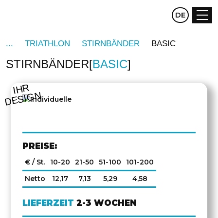
CZ
DE
EN
TRIATHLON
STIRNBÄNDER
BASIC
STIRNBÄNDER
BASIC
IHR
DESIGN
PREISE:
€ / St.
10-20
21-50
51-100
101-200
Netto
12,17
7,13
5,29
4,58
LIEFERZEIT
2-3 WOCHEN