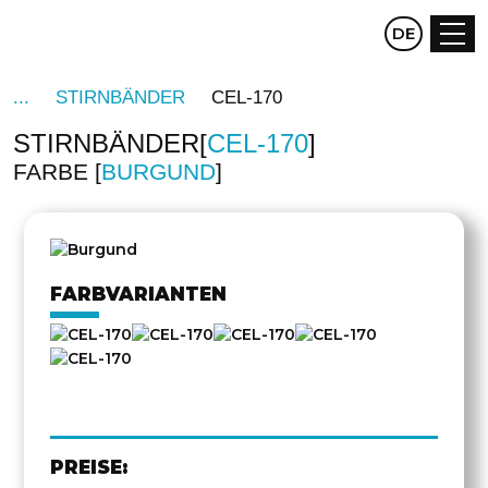
CZ
DE
EN
STIRNBÄNDER
CEL-170
STIRNBÄNDER
CEL-170
FARBE
BURGUND
FARBVARIANTEN
PREISE: