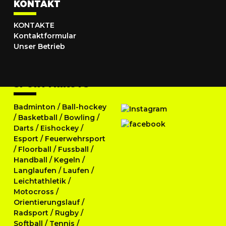
KONTAKT
KONTAKTE
Kontaktformular
Unser Betrieb
SPORTTRIKOTS
Badminton
/
Ball-hockey
/
Basketball
/
Bowling
/
Darts
/
Eishockey
/
Esport
/
Feuerwehrsport
/
Floorball
/
Fussball
/
Handball
/
Kegeln
/
Langlaufen
/
Laufen
/
Leichtathletik
/
Motocross
/
Orientierungslauf
/
Radsport
/
Rugby
/
Softball
/
Tennis
/