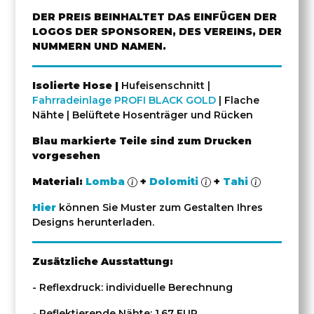
DER PREIS BEINHALTET DAS EINFÜGEN DER
LOGOS DER SPONSOREN, DES VEREINS, DER
NUMMERN UND NAMEN.
Isolierte Hose |
Hufeisenschnitt |
Fahrradeinlage PROFI BLACK GOLD
| Flache
Nähte | Belüftete Hosenträger und Rücken
Blau markierte Teile sind zum Drucken
vorgesehen
Material:
Lomba
+
Dolomiti
+
Tahi
Hier
können Sie Muster zum Gestalten Ihres
Designs herunterladen.
Zusätzliche Ausstattung:
- Reflexdruck: individuelle Berechnung
- Reflektierende Nähte: 1,67 EUR