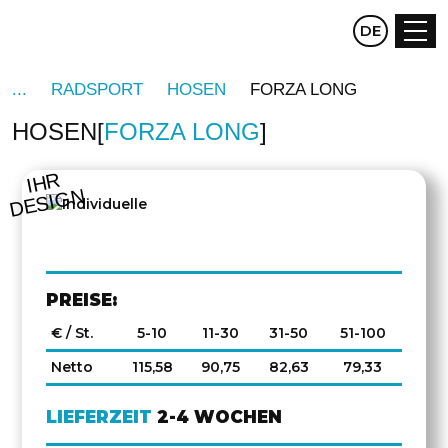
CZ
DE
EN
RADSPORT
HOSEN
FORZA LONG
HOSEN
FORZA LONG
DREHEN
IHR
DESIGN
PREISE:
€ / St.
5-10
11-30
31-50
51-100
Netto
115,58
90,75
82,63
79,33
LIEFERZEIT
2-4 WOCHEN