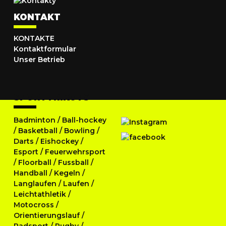
KONTAKT
KONTAKTE
Kontaktformular
Unser Betrieb
SPORTTRIKOTS
Badminton
/
Ball-hockey
/
Basketball
/
Bowling
/
Darts
/
Eishockey
/
Esport
/
Feuerwehrsport
/
Floorball
/
Fussball
/
Handball
/
Kegeln
/
Langlaufen
/
Laufen
/
Leichtathletik
/
Motocross
/
Orientierungslauf
/
Radsport
/
Rugby
/