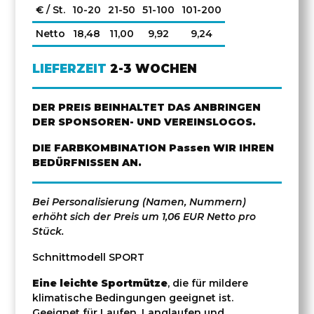
€ / St.
10-20
21-50
51-100
101-200
Netto
18,48
11,00
9,92
9,24
LIEFERZEIT
2-3 WOCHEN
DER PREIS BEINHALTET DAS ANBRINGEN
DER SPONSOREN- UND VEREINSLOGOS.
DIE FARBKOMBINATION Passen WIR IHREN
BEDÜRFNISSEN AN.
Bei Personalisierung (Namen, Nummern)
erhöht sich der Preis um 1,06 EUR Netto pro
Stück.
Schnittmodell SPORT
Eine leichte Sportmütze
, die für mildere
klimatische Bedingungen geeignet ist.
Geeignet für Laufen, Langlaufen und