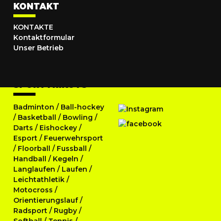
KONTAKT
KONTAKTE
Kontaktformular
Unser Betrieb
SPORTTRIKOTS
Badminton
/
Ball-hockey
/
Basketball
/
Bowling
/
Darts
/
Eishockey
/
Esport
/
Feuerwehrsport
/
Floorball
/
Fussball
/
Handball
/
Kegeln
/
Langlaufen
/
Laufen
/
Leichtathletik
/
Motocross
/
Orientierungslauf
/
Radsport
/
Rugby
/
Softball
/
Tennis
/