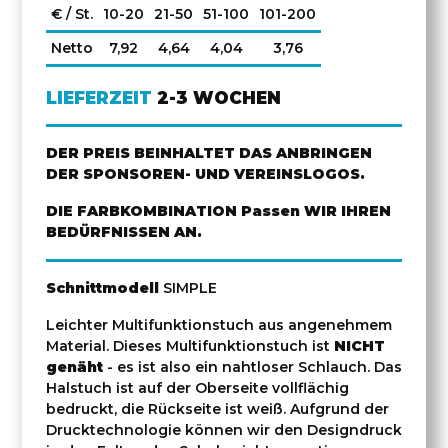
€ / St.
10-20
21-50
51-100
101-200
Netto
7,92
4,64
4,04
3,76
LIEFERZEIT
2-3 WOCHEN
DER PREIS BEINHALTET DAS ANBRINGEN
DER SPONSOREN- UND VEREINSLOGOS.
DIE FARBKOMBINATION Passen WIR IHREN
BEDÜRFNISSEN AN.
Schnittmodell
SIMPLE
Leichter Multifunktionstuch aus angenehmem
Material. Dieses Multifunktionstuch ist
NICHT
genäht
- es ist also ein nahtloser Schlauch. Das
Halstuch ist auf der Oberseite vollflächig
bedruckt, die Rückseite ist weiß. Aufgrund der
Drucktechnologie können wir den Designdruck