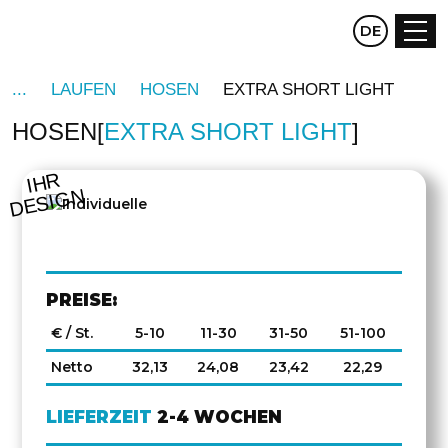
CZ
DE
EN
LAUFEN
HOSEN
EXTRA SHORT LIGHT
HOSEN
EXTRA SHORT LIGHT
IHR
DESIGN
PREISE:
€ / St.
5-10
11-30
31-50
51-100
Netto
32,13
24,08
23,42
22,29
LIEFERZEIT
2-4 WOCHEN