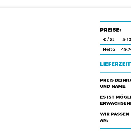
PREISE:
€ / St.
5-1
Netto
49,7
LIEFERZEIT
PREIS BEIN
UND NAME.
ES IST MÖGL
ERWACHSENE
WIR PASSEN 
AN.