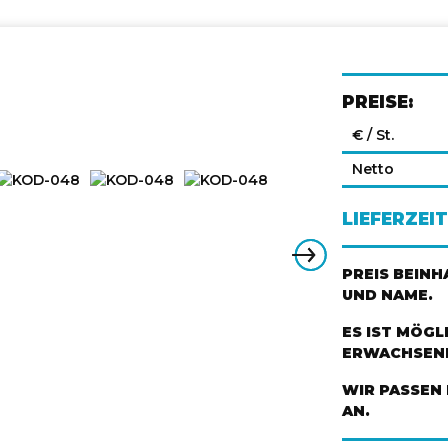
PREISE:
€ / St.
Netto
LIEFERZEIT
PREIS BEIN
UND NAME.
ES IST MÖGL
ERWACHSENE
WIR PASSEN 
AN.