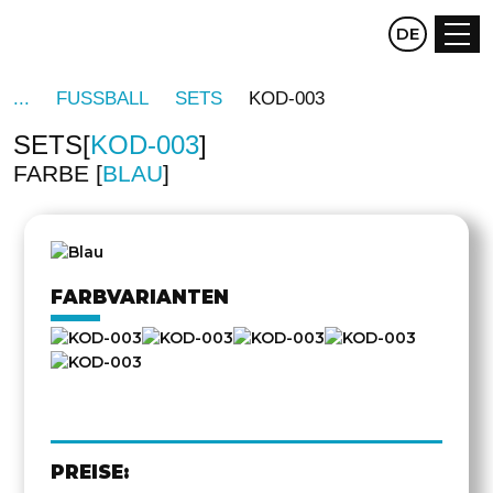
CZ
DE
EN
FUSSBALL
SETS
KOD-003
SETS
KOD-003
FARBE
BLAU
DREHEN
FARBVARIANTEN
PREISE: