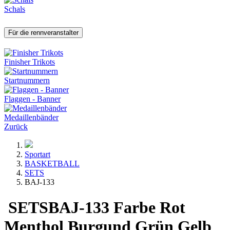
Schals
Für die rennveranstalter
Finisher Trikots
Startnummern
Flaggen - Banner
Medaillenbänder
Zurück
Sportart
BASKETBALL
SETS
BAJ-133
SETS
BAJ-133
Farbe
Rot
Menthol
Burgund
Grün
Gelb