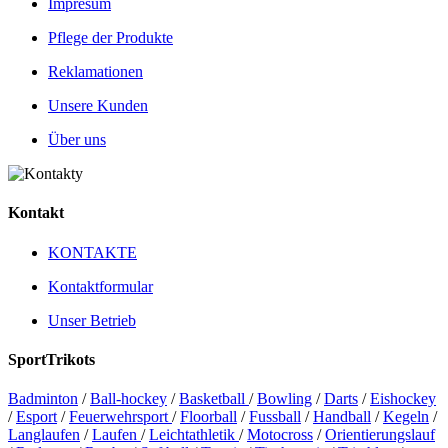
Impresum
Pflege der Produkte
Reklamationen
Unsere Kunden
Über uns
Kontakt
KONTAKTE
Kontaktformular
Unser Betrieb
SportTrikots
Badminton
/
Ball-hockey
/
Basketball
/
Bowling
/
Darts
/
Eishockey
/
Esport
/
Feuerwehrsport
/
Floorball
/
Fussball
/
Handball
/
Kegeln
/
Langlaufen
/
Laufen
/
Leichtathletik
/
Motocross
/
Orientierungslauf