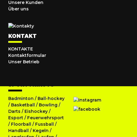
Unsere Kunden
Über uns
KONTAKT
KONTAKTE
Kontaktformular
Unser Betrieb
SPORTTRIKOTS
Badminton
/
Ball-hockey
/
Basketball
/
Bowling
/
Darts
/
Eishockey
/
Esport
/
Feuerwehrsport
/
Floorball
/
Fussball
/
Handball
/
Kegeln
/