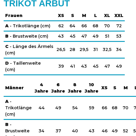
TRIKOT ARBUT
Frauen
XS
S
M
L
XL
XXL
A
- Trikotlänge (cm)
62
64
66
68
70
72
B
- Brustweite (cm)
43
45
47
49
51
53
C
- Länge des Ärmels
26,5
28
29,5
31
32,5
34
(cm)
D
- Taillenweite
39
41
43
45
47
49
(cm)
4
6
8
10
Männer
XS
S
M
Jahre
Jahre
Jahre
Jahre
A
-
Trikotlänge
44
49
54
59
66
68
70
7
(cm)
B
-
Brustweite
34
37
40
43
46
49
52
5