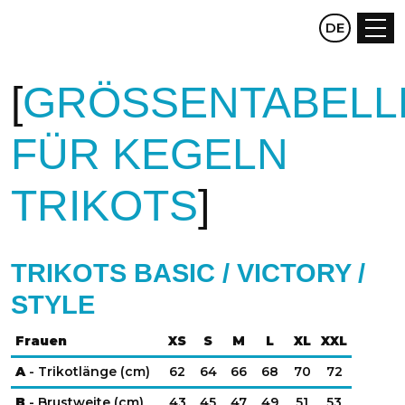
CZ
DE
EN
GRÖSSENTABELLE
ÜR KEGELN T
RIKOTS
TRIKOTS BASIC / VICTORY /
STYLE
Frauen
XS
S
M
L
XL
XXL
A
- Trikotlänge (cm)
62
64
66
68
70
72
B
- Brustweite (cm)
43
45
47
49
51
53