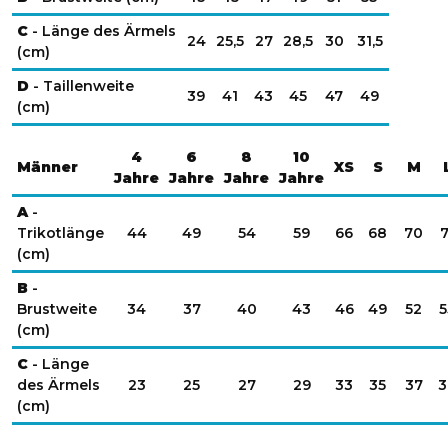
C
- Länge des Ärmels
24
25,5
27
28,5
30
31,5
(cm)
D
- Taillenweite
39
41
43
45
47
49
(cm)
4
6
8
10
Männer
XS
S
M
Jahre
Jahre
Jahre
Jahre
A
-
Trikotlänge
44
49
54
59
66
68
70
7
(cm)
B
-
Brustweite
34
37
40
43
46
49
52
5
(cm)
C
- Länge
des Ärmels
23
25
27
29
33
35
37
3
(cm)